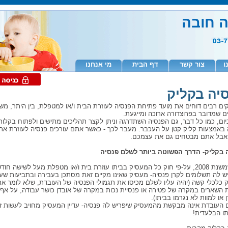
ה חובה
ו
צור קשר
דף הבית
מי אנחנו
יה בקליק
ים רבים דוחים את מועד פתיחת הפנסיה לעוזרת הבית ו/או למטפלת, בין היתר, מש
ם שמדובר בפרוצדורה ארוכה ומייגעת.
ום, כמו כל דבר, גם הפנסיה השתדרגה וניתן לקצר תהליכים מתישים ולפתוח בקלות
 באמצעות קליק קטן על העכבר. מעבר לכך - כאשר אתם עורכים פנסיה לעוזרת א
אבל אתם מבטחים גם את עצמכם.
 בקליק- הדרך הפשוטה ביותר לשלם פנסיה
כיוון שמשנת 2008, על-פי חוק כל המעסיק בביתו עוזרת בית ו/או מטפלת מעל לשישה חו
ש לה תשלומים לקרן פנסיה- מעסיק שאינו מקיים זאת מסתכן בעבירה ובתביעות שעל
ק כלכלי קשה (יהיה עליו לשלם מכיסו את תגמולי הפנסיה של העובדת, שלא לומר את
ת השארים במקרה של פטירה או פנסיית נכות במקרה של אובדן כושר עבודה, על אף
 או למוות לא נגרמו בביתו).
 העובדת אינה מבקשת מהמעסיק שיפריש לה פנסיה- עדיין המעסיק מחויב לעשות זאת
תו הבלעדית!