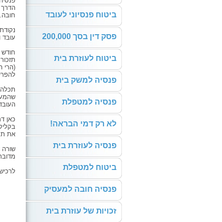
פנסיה
הדרך ה
ביטוח פנסיוני לעובד
חובה.
נקודת 
פסק דין בסך 200,000
עובד 
חודש 
ביטוח לעוזרת בית
תזכור
(הרי 
להפריש
פנסיה למשק בית
תכלה 
שהמעס
פנסיה למטפלת
העובד
כאן ד
לא רק דמי הבראה!
בקליק,
את תח
פנסיה לעוזרת בית
שורה 
מדובר
ביטוח למטפלת
לרכיש
פנסיה חובה למעסיק
זכויות של עוזרת בית