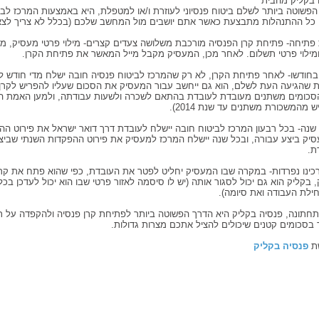
 בקליק מהבית
פשוטה ביותר לשלם ביטוח פנסיוני לעוזרת ו/או למטפלת, היא באמצעות המרכז לבי
 כל ההתנהלות מתבצעת כאשר אתם יושבים מול המחשב שלכם (בכלל לא צריך לצא
פתיחה- פתיחת קרן הפנסיה מורכבת משלושה צעדים קצרים- מילוי פרטי מעסיק, מיל
ומילוי פרטי תשלום. לאחר מכן, המעסיק מקבל מייל המאשר את פתיחת הקרן.
בחודשו- לאחר פתיחת הקרן, לא רק שהמרכז לביטוח פנסיה חובה ישלח מדי חודש ל
ת שהגיעה העת לשלם, הוא גם ייחשב עבור המעסיק את הסכום שעליו להפריש לקרן
הסכומים משתנים מעובדת לעובדת בהתאם לשכרה ולשעות עבודתה, ולמען האמת הא
 מהמשכורת משתנים עד שנת 2014).
שנה- בכל רבעון המרכז לביטוח חובה יישלח לעובדת דרך דואר ישראל את פירוט הה
יק ביצע עבורה, ובכל שנה יישלח המרכז למעסיק את פירוט ההפקדות השנתי שביצ
ת.
רכינו נפרדות- במקרה שבו המעסיק יחליט לפטר את העובדת, כפי שהוא פתח את קר
 בקליק הוא גם יכול לסגור אותה (יש לו סיסמה לאזור פרטי שבו הוא יכול לעדכן בכל 
ילת העבודה ואת סיומה).
תחתונה, פנסיה בקליק היא הדרך הפשוטה ביותר לפתיחת קרן פנסיה ולהקפדה על ת
 בסכומים קטנים שיכולים להציל אתכם מצרות גדולות.
ת
פנסיה בקליק