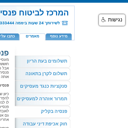
המרכז לביטוח פנסי
נגישות
מידע נוסף
מאמרים
כתבו עלינ
פנס
מעסיק
תשלומים בעת הריון
חוששי
אבל כי
פנסיה
תשלום לקרן בתאונה
אותה 
פנסיה
סנקציות כנגד מעסיקים
להפרי
תמרור אזהרה למעסיקים
לו לנז
פנסיי
פנסיה בקליק
לאובדן
גם אם
אחריו
חוק אכיפת דיני עבודה