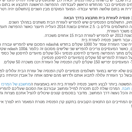
 בית שכבר יש ברשותה ביטוח פנסיוני זכאית לכך שהמעסיקים שלה יתחילו להפריש ע
ים פנסיוניים כבר מהחודש הראשון לעבודתה- ההפרשה הראשונה תתבצע או בתום 
ית או בתום שלושה חודשי עבודה- המועד המוקדם מבין השניים (התשלום יהיה רטרוא
 פנסיה לעוזרת בית מתבצע בדרך הבאה
חוק, התשלומים הפנסיוניים שיש להפריש לעוזרת הבית משתנים במהלך השנים.
ם משכר העוזרת.
וזרת הבית 15 אחוזים משכרה.
עבור חישוב פנסיה לעוזרת בית
שקלים, כאשר המעסיקים צריכי
50 שקלים מתוך ההפרשה מיועדים לחיסכון פנסיוני ו-50 שקלים מיועדים לחיסכון 
ת להפריש 50 שקלים (המיועדים לחיסכון פנסיוני).
פרישו 150 שקלים לקרן הפנסיה של העוזרת וינכו משכרה 50 שקלים.
ם שלא יפרישו במועד תשלומים פנסיוניים לקרן הפנסיה של עוזרת הבית עלולים לפגו
בשל כך העוזרת עלולה לתבוע אותם ולדרוש מהם שיפצו אותה על אובדן זכויותיה בקר
הפשוטה ביותר לבצע חישוב פנסיה לעוזרת בית היא באמצעות ה
מחשבון של המרכז ל
 חובה
. המרכז שולח לכם תזכורת למייל ומחשב עבורכם את הסכום שעליכם להפריש
ה והכל נעשה דרך המחשב. מדובר בסכומים קטנים שיכולים להציל אתכם מצרות גדו
ם המחייבים הם התנאים הקובעים בתקנון קרן הפנסיה מטרת המאמר היא לצורך אינ