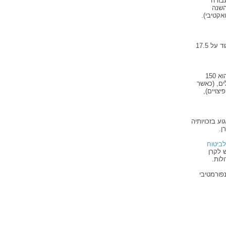
בורה
השנה
קטיבי).
כל שנה התשלומים גדלים ב- 2.5 אחוזים ובשנת 2014 העלייה תיעצר כאשר ההפרשה תעמוד על 17.5
אם נניח שכר העוזרת עומד על 1000 שקלים בחודש &ndash הסכום שיש להפריש עבורה הוא 150
ם להפריש שני שלישים מסכום זה כלומר &ndash 100 שקלים, (כאשר
של כספי פיצויים),
ע בזכויותיה
ן.
ביטוח
 לקרן
לות.
פורמטיבי