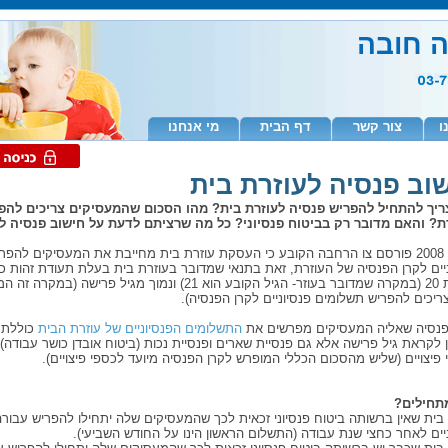
ה חובה
ו
צור קשר
דף הבית
מי אנחנו
וב פנסיה לעוזרת בית
ריך להתחיל להפריש פנסיה לעוזרת בית? מהו הסכום שהמעסיקים צריכים להפ
ת? והאם מדובר רק בביטוח פנסיוני? כל מה שרציתם לדעת על חישוב פנסיה ל
בשנת 2008 פורסם צו הרחבה הקובע כי העסקת עוזרת בית מחייבת את המעסיקים להפ
יים לקרן הפנסיה של העוזרת, זאת בתנאי שמדובר בעוזרת בית בעלת תעודת זהות כח
לפחות 20 (במקרה שמדובר בעוזר- הגיל הקובע הוא 21) ונמוך מגיל פרישה (ב
ריכים להפריש תשלומים פנסיוניים לקרן הפנסיה).
פנסיה שאליה המעסיקים מפרשים את
התשלומים הפנסיוניים של עוזרת הבית
כוללת 
 לקראת גיל פרישה אלא גם פנסיית שארים ופנסיית נכות (ביטוח אובדן כושר עבודה) ו
פיצויים (שליש מהסכום הכללי המופרש לקרן הפנסיה מיועד לכספי פיצויים).
תחילים?
בית שאין ברשותה ביטוח פנסיוני זכאית לכך שהמעסיקים שלה יתחילו להפריש עבור
יים לאחר כחצי שנת עבודה (התשלום הראשון הינו על החודש השביעי).