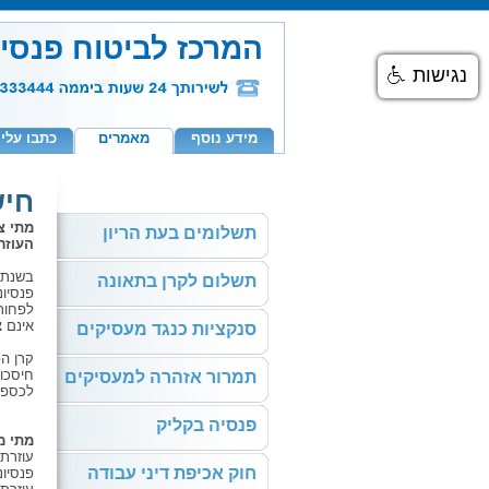
המרכז לביטוח פנסי
נגישות
מידע נוסף
מאמרים
כתבו עלינ
חיש
מתי צ
תשלומים בעת הריון
העוזר
תשלום לקרן בתאונה
פנסיונ
אינם צ
סנקציות כנגד מעסיקים
קרן ה
חיסכון
תמרור אזהרה למעסיקים
לכספי 
פנסיה בקליק
מתי מ
עוזרת 
חוק אכיפת דיני עבודה
פנסיונ