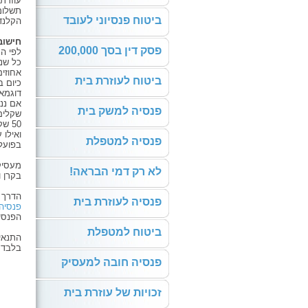
עוזרת
תשלומ
ביטוח פנסיוני לעובד
הקלנדר
חישוב
פסק דין בסך 200,000
לפי ה
אחוזי
ביטוח לעוזרת בית
כיום בשנת 2013 יש להפריש לע
דוגמא 
פנסיה למשק בית
ואילו על העוזר
פנסיה למטפלת
בפועל- המעסיקים י
מעסיקי
לא רק דמי הבראה!
בקרן ו
הדרך 
פנסיה לעוזרת בית
פנסיה
הפנסי
ביטוח למטפלת
התנאי
בלבד!
פנסיה חובה למעסיק
זכויות של עוזרת בית