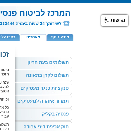
המרכז לביטוח פנסי
נגישות
מידע נוסף
מאמרים
כתבו עלינ
זכו
תשלומים בעת הריון
ביטוח
הזכוי
תשלום לקרן בתאונה
להעסיק
סנקציות כנגד מעסיקים
הסוצי
זכויו
תמרור אזהרה למעסיקים
כל אד
הנסיע
פנסיה בקליק
עבור
ב
תשלומי
חוק אכיפת דיני עבודה
בקיום