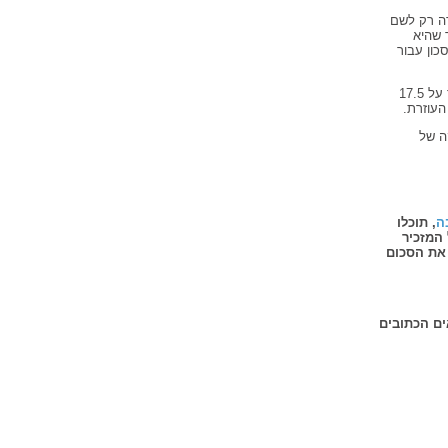
דה רק לשם
 שהיא
כון עבור
לפי החוק, בשנת 2014 גובה התשלום שעל המעסיק לשלם לקרן הפנסיה של העוזרת עומד על 17.5
העוזרת.
ה של
ה
, תוכלו
המזכיר
 את הסכום
ים הכתובים