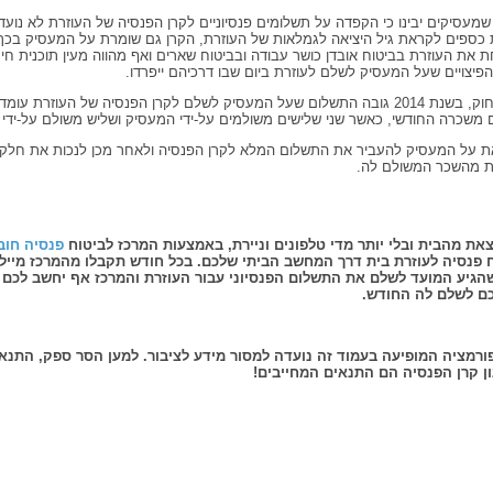
מעסיקים יבינו כי הקפדה על תשלומים פנסיוניים לקרן הפנסיה של העוזרת לא נוע
 כספים לקראת גיל היציאה לגמלאות של העוזרת, הקרן גם שומרת על המעסיק בכך
את העוזרת בביטוח אובדן כושר עבודה ובביטוח שארים ואף מהווה מעין תוכנית חיס
פיצויים שעל המעסיק לשלם לעוזרת ביום שבו דרכיהם ייפרדו.
 משכרה החודשי, כאשר שני שלישים משולמים על-ידי המעסיק ושליש משולם על-ידי 
ת על המעסיק להעביר את התשלום המלא לקרן הפנסיה ולאחר מכן לנכות את חלק
ת מהשכר המשולם לה.
צאת מהבית ובלי יותר מדי טלפונים וניירת, באמצעות המרכז לביטוח
פנסיה חוב
 פנסיה לעוזרת בית דרך המחשב הביתי שלכם. בכל חודש תקבלו מהמרכז מייל 
הגיע המועד לשלם את התשלום הפנסיוני עבור העוזרת והמרכז אף יחשב לכם
ם לשלם לה החודש.
ורמציה המופיעה בעמוד זה נועדה למסור מידע לציבור. למען הסר ספק, התנא
ן קרן הפנסיה הם התנאים המחייבים
!